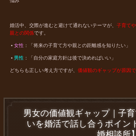
悩み
婚活中、交際が進むと避けて通れないテーマが、
子育てや
親との関係
です。
•
女性
：「将来の子育て方や親との距離感を知りたい」
•
男性
：「自分の家庭方針は後で決めればいい」
どちらも正しい考え方ですが、
価値観のギャップが原因で
男女の価値観ギャップ｜子育
いを婚活で話し合うポイン
婚相談所