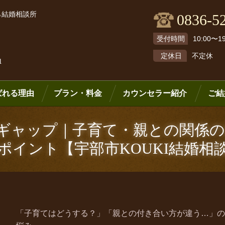
ら結婚相談所
0836-5
受付時間
10:00〜19
定休日
不定休
1
ばれる理由
プラン・料金
カウンセラー紹介
ご結
観ギャップ｜子育て・親との関係
ポイント【宇部市
KOUKI
結婚相
「子育てはどうする？」「親との付き合い方が違う…」の