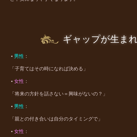
ギャップが生ま
•
男性
：
「子育てはその時になれば決める」
•
女性
：
「将来の方針を話さない＝興味がないの？」
•
男性
：
「親との付き合いは自分のタイミングで」
•
女性
：