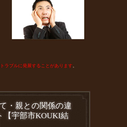
トラブルに発展することがあります
。
て・親との関係の違
ト【宇部市
KOUKI
結
】