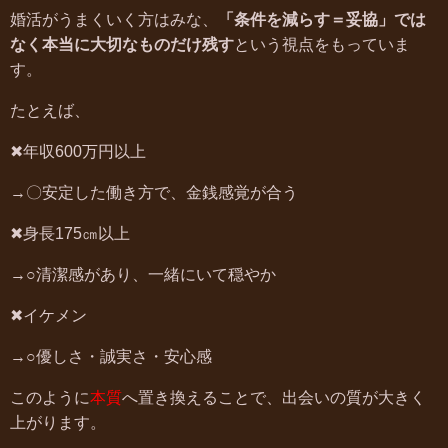
婚活がうまくいく方はみな、
「条件を減らす＝妥協」では
なく本当に大切なものだけ残す
という視点をもっていま
す。
たとえば、
✖年収600万円以上
→〇安定した働き方で、金銭感覚が合う
✖身長175㎝以上
→○清潔感があり、一緒にいて穏やか
✖イケメン
→○優しさ・誠実さ・安心感
このように
本質
へ置き換えることで、出会いの質が大きく
上がります。